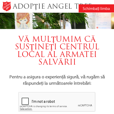
ADOPȚIE ANGEL TREE
Schimbați limba
VĂ MULȚUMIM CĂ
SUSȚINEȚI CENTRUL
LOCAL AL ARMATEI
SALVĂRII
Pentru a asigura o experiență sigură, vă rugăm să
răspundeți la următoarele întrebări: