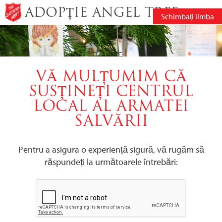
ADOPȚIE ANGEL TREE
Schimbați limba
VĂ MULȚUMIM CĂ
SUSȚINEȚI CENTRUL
LOCAL AL ARMATEI
SALVĂRII
Pentru a asigura o experiență sigură, vă rugăm să
răspundeți la următoarele întrebări: